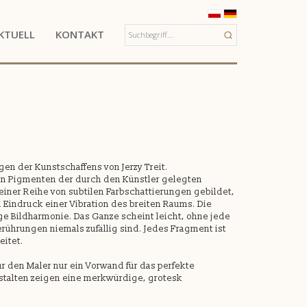
KTUELL
KONTAKT
en der Kunstschaffens von Jerzy Treit.
den Pigmenten der durch den Künstler gelegten
 einer Reihe von subtilen Farbschattierungen gebildet,
 Eindruck einer Vibration des breiten Raums. Die
ge Bildharmonie. Das Ganze scheint leicht, ohne jede
rührungen niemals zufällig sind. Jedes Fragment ist
eitet.
für den Maler nur ein Vorwand für das perfekte
estalten zeigen eine merkwürdige, grotesk