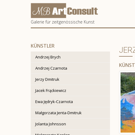
Artconsult
Galerie für zeitgenössische Kunst
KÜNSTLER
JERZ
Andrzej Brych
KÜNST
Andrzej Czarnota
Jerzy Dmitruk
Jacek Frąckiewicz
Ewa Jędryk-Czarnota
Małgorzata Jenta-Dmitruk
Jolanta Johnsson
Małgorzata Kapłan