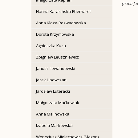
(nach Ja
Hanna Karasińska-Eberhardt
Anna Kloza-Rozwadowska
Dorota Krzymowska
Agnieszka Kuza
Zbigniew Leuszniewicz
Janusz Lewandowski
Jacek Lipowczan
Jarosław Luteracki
Małgorzata Maćkowiak
Anna Malinowska
Izabela Markowska
Wenecjusz Mielechowicz (Mazon)