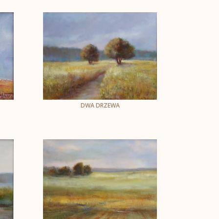
30 x 40 cm, oprawiony
do wym. 45 x 55 cm
DWA DRZEWA
Öl auf Leinwand
40 x 50 cm,oprawiony
do wym.54,5 x 64,5 cm