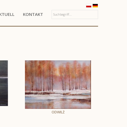
KTUELL
KONTAKT
ODWILŻ
Andrzej Skarżyński
Öl auf Leinwand