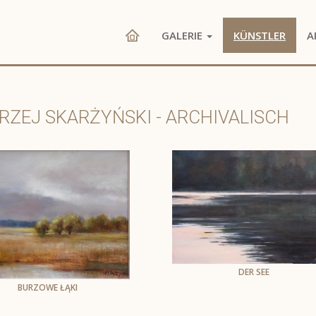
GALERIE
KÜNSTLER
A
RZEJ SKARŻYŃSKI - ARCHIVALISCH
DER SEE
Andrzej Skarżyński
BURZOWE ŁĄKI
Öl auf Leinwand
Andrzej Skarżyński
Öl auf Leinwand
70 x 100 cm