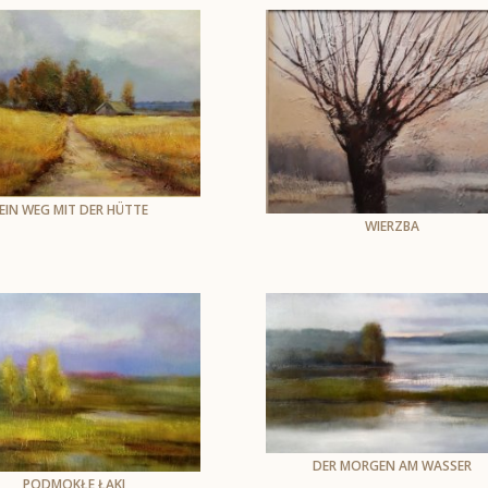
92 x 72 cm
EIN WEG MIT DER HÜTTE
WIERZBA
Andrzej Skarżyński
Öl auf der Leinwand
Andrzej Skarżyński
olej na plotnie
40 x 50 cm
50 x 60 cm,
oprawiony
DER MORGEN AM WASSER
PODMOKŁE ŁĄKI
Andrzej Skarżyński