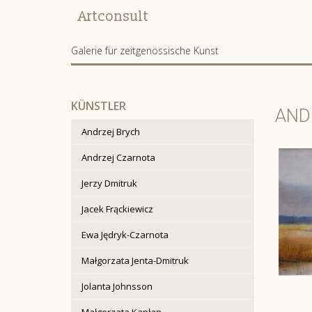
Artconsult
Galerie für zeitgenössische Kunst
KÜNSTLER
AND
Andrzej Brych
Andrzej Czarnota
Jerzy Dmitruk
Jacek Frąckiewicz
Ewa Jędryk-Czarnota
Małgorzata Jenta-Dmitruk
Jolanta Johnsson
Małgorzata Kapłan