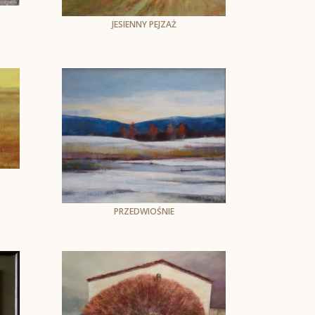
JESIENNY PEJZAŻ
Andrzej Skarżyński
Öl auf Leinwand
50 x 60 cm,oprawiony
1173
PRZEDWIOŚNIE
Andrzej Skarżyński
Öl auf Leinwand
50 x 60 cm, oprawiony
do wym. 60 x 70 cm