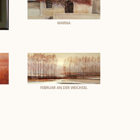
WARNA
Andrzej Skarżyński
Öl auf Leinwand
80x 120 cm ,
oprawiony
FEBRUAR AN DER WEICHSEL
Andrzej Skarżyński
Öl auf der Leinwand
70 x 165 cm