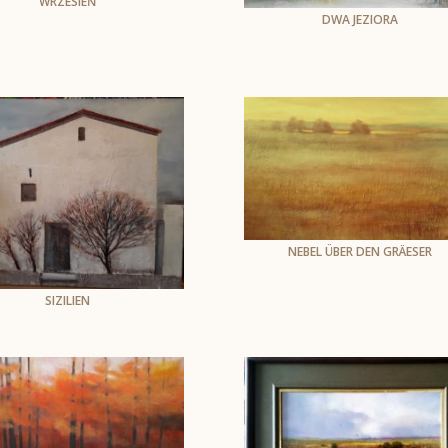
WRZESIEŃ
DWA JEZIORA
Andrzej Skarżyński
olej na płótnie
Andrzej Skarżyński
Öl auf Leinwand
80 x 120 cm
30 x 40 cm, oprawiony
1165
1175
NEBEL ÜBER DEN GRÄESER
Andrzej Skarżyński
Öl auf Leinwand
SIZILIEN
70 x 100 cm
Andrzej Skarżyński
olej na płótnie
80 x 100 cm
1166