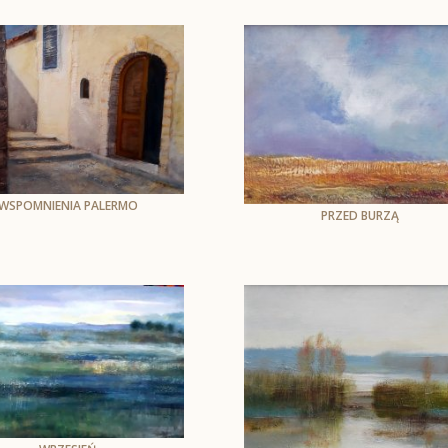
40 x 50 cm, oprawiony
do wym.52 x 62 cm
WSPOMNIENIA PALERMO
PRZED BURZĄ
Andrzej Skarżyński
Andrzej Skarżyński
olej na płótnie
Öl auf Leinwand
60 x 80 cm
30 x 40 cm, oprawiony
do wym. 44 x 52 cm