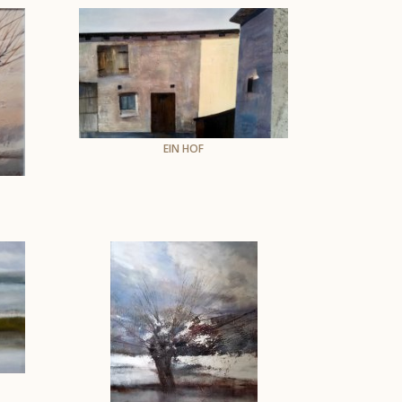
EIN HOF
Andrzej Skarżyński
Öl auf der Leinwand
60 x 80 cm