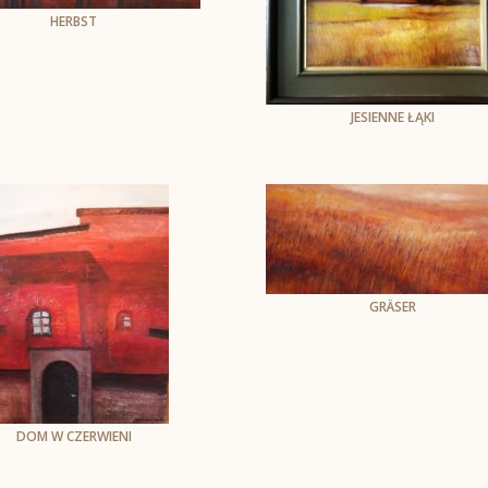
HERBST
Andrzej Skarżyński
Öl auf Leinwand
78 x 170 cm
JESIENNE ŁĄKI
1170
Andrzej Skarżyński
Öl auf Leinwand
30 x 40 cm
GRÄSER
Andrzej Skarżyński
Öl auf Leinwand
73 x 160 cm
DOM W CZERWIENI
Andrzej Skarżyński
olej na plotnie